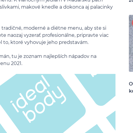
z
slivkami, makové knedle a dokonca aj palacinky
li tradičné, moderné a diétne menu, aby ste si
te naozaj vyzerať profesionálne, pripravte viac
iel to, ktoré vyhovuje jeho predstavám.
mán, tu je zoznam najlepších nápadov na
enu 2021.
O
k