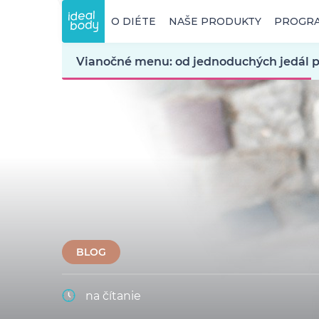
O DIÉTE
NAŠE PRODUKTY
PROGR
Vianočné menu: od jednoduchých jedál p
BLOG
na čítanie