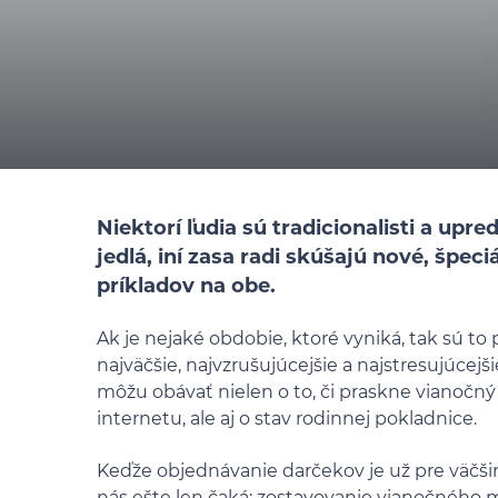
Niektorí ľudia sú tradicionalisti a u
jedlá, iní zasa radi skúšajú nové, špec
príkladov na obe.
Ak je nejaké obdobie, ktoré vyniká, tak sú to
najväčšie, najvzrušujúcejšie a najstresujúcej
môžu obávať nielen o to, či praskne vianočný
internetu, ale aj o stav rodinnej pokladnice.
Keďže objednávanie darčekov je už pre väčšin
nás ešte len čaká: zostavovanie vianočného