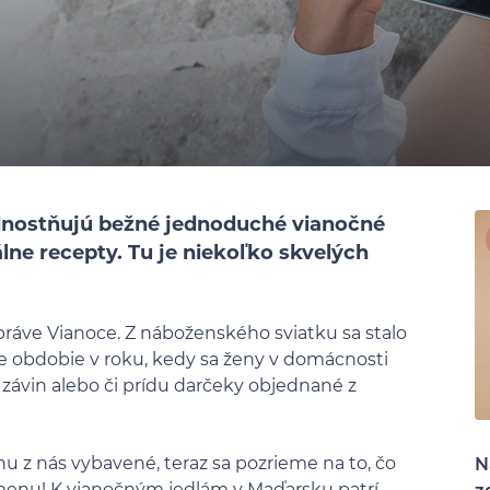
prednostňujú bežné jednoduché vianočné
iálne recepty. Tu je niekoľko skvelých
 práve Vianoce. Z náboženského sviatku sa stalo
šie obdobie v roku, kedy sa ženy v domácnosti
 závin alebo či prídu darčeky objednané z
u z nás vybavené, teraz sa pozrieme na to, čo
N
 menu! K vianočným jedlám v Maďarsku patrí