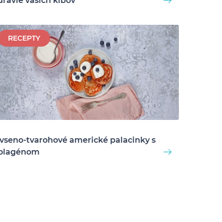
dravie vašich kĺbov
RECEPTY
vseno-tvarohové americké palacinky s
olagénom