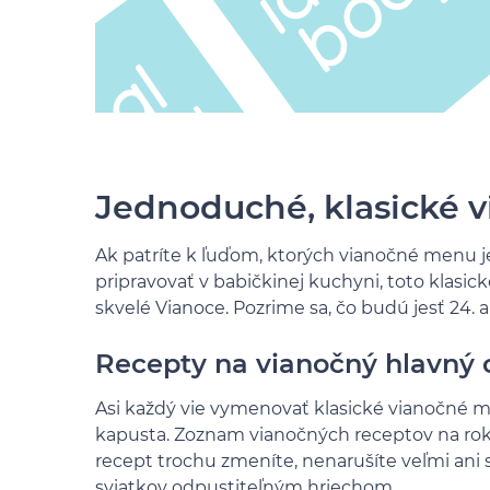
Jednoduché, klasické 
Ak patríte k ľuďom, ktorých vianočné menu je 
pripravovať v babičkinej kuchyni, toto klas
skvelé Vianoce. Pozrime sa, čo budú jesť 24. a
Recepty na vianočný hlavný
Asi každý vie vymenovať klasické vianočné m
kapusta. Zoznam vianočných receptov na rok 2
recept trochu zmeníte, nenarušíte veľmi ani s
sviatkov odpustiteľným hriechom.