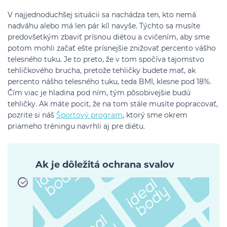
V najjednoduchšej situácii sa nachádza ten, kto nemá
nadváhu alebo má len pár kíl navyše. Týchto sa musíte
predovšetkým zbaviť prísnou diétou a cvičením, aby sme
potom mohli začať ešte prísnejšie znižovať percento vášho
telesného tuku. Je to preto, že v tom spočíva tajomstvo
tehličkového brucha, pretože tehličky budete mať, ak
percento nášho telesného tuku, teda BMI, klesne pod 18%.
Čím viac je hladina pod ním, tým pôsobivejšie budú
tehličky. Ak máte pocit, že na tom stále musíte popracovať,
pozrite si náš
Športový program
, ktorý sme okrem
priameho tréningu navrhli aj pre diétu.
Ak je dôležitá ochrana svalov