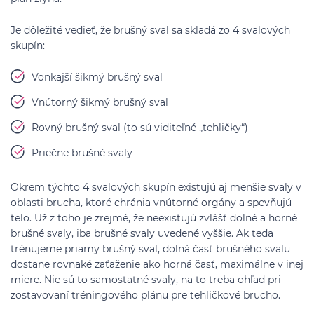
Je dôležité vedieť, že brušný sval sa skladá zo 4 svalových
skupín:
Vonkajší šikmý brušný sval
Vnútorný šikmý brušný sval
Rovný brušný sval (to sú viditeľné „tehličky“)
Priečne brušné svaly
Okrem týchto 4 svalových skupín existujú aj menšie svaly v
oblasti brucha, ktoré chránia vnútorné orgány a spevňujú
telo. Už z toho je zrejmé, že neexistujú zvlášť dolné a horné
brušné svaly, iba brušné svaly uvedené vyššie. Ak teda
trénujeme priamy brušný sval, dolná časť brušného svalu
dostane rovnaké zaťaženie ako horná časť, maximálne v inej
miere. Nie sú to samostatné svaly, na to treba ohľad pri
zostavovaní tréningového plánu pre tehličkové brucho.