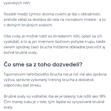
vystretých nôh.
Rozdiel medzi týmito dvoma cvikmi je iba v obtiažnosti,
pretože záťaž sa dostáva do tela na rovnakom mieste - a to
v dolných brušných svaloch.
Oba cviky je možné robiť so striedaním nôh, oplatí sa ich
vyskúšať, a to aj pri miernom bočnom pohybe trupu, takže
okrem spodnej časti brucha môžeme dôkladne precvičiť aj
bočné brušné svaly.
Čo sme sa z toho dozvedeli?
Tajomstvom tehličkového brucha nie je nič iné ako správna
výživa, správne vykonaný tréning brucha a dostatok
odpočinku bez stresu.
Brušné svaly sú viditeľné, iba ak je telesný tuk nižší ako 18%.
Čím menej tuku je v tele, tým lepšie sú vyrysované brušné
svaly.