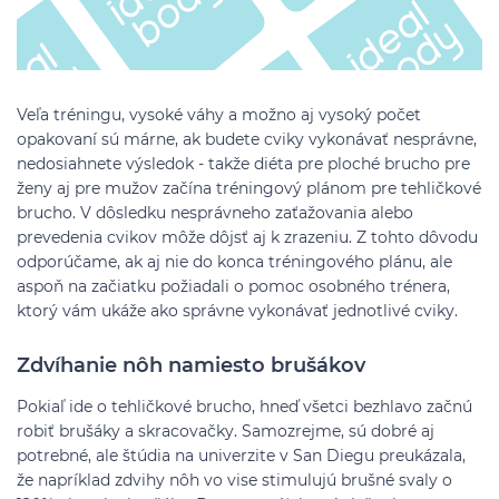
Veľa tréningu, vysoké váhy a možno aj vysoký počet
opakovaní sú márne, ak budete cviky vykonávať nesprávne,
nedosiahnete výsledok - takže diéta pre ploché brucho pre
ženy aj pre mužov začína tréningový plánom pre tehličkové
brucho. V dôsledku nesprávneho zaťažovania alebo
prevedenia cvikov môže dôjsť aj k zrazeniu. Z tohto dôvodu
odporúčame, ak aj nie do konca tréningového plánu, ale
aspoň na začiatku požiadali o pomoc osobného trénera,
ktorý vám ukáže ako správne vykonávať jednotlivé cviky.
Zdvíhanie nôh namiesto brušákov
Pokiaľ ide o tehličkové brucho, hneď všetci bezhlavo začnú
robiť brušáky a skracovačky. Samozrejme, sú dobré aj
potrebné, ale štúdia na univerzite v San Diegu preukázala,
že napríklad zdvihy nôh vo vise stimulujú brušné svaly o