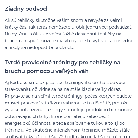
Žiadny podvod
Ak sú tehličky skutočne vašim snom a navyše za veľmi
krátky čas, tak teraz nemôžete urobiť jednu vec: podvádzať.
Nikdy. Ani trošku. Je veľmi ťažké dosiahnuť tehličky na
bruchu a uspieť môžete iba vtedy, ak ste vytrvalí a dôslední
a nikdy sa nedopustíte podvodu.
Tvrdé pravidelné tréningy pre tehličky na
bruchu pomocou veľkých váh
Aj keď, ako sme už písali, sú tréningy iba druhoradé voči
stravovaniu, očividne sa na ne stále kladie veľký dôraz.
Pripravte sa na veľmi tvrdé tréningy, počas ktorých budete
musieť pracovať s ťažkými váhami. Je to dôležité, pretože
vysoko intenzívne tréningy stimulujú produkciu hormónov
odbúravajúcich tuky, ktoré pomáhajú zabezpečiť
energetickú účinnosť, a teda spaľovanie tukov a to aj po
tréningu. Po skutočne intenzívnom tréningu môžete stále
spaľovať tuky až o dlhšie 72 hodín ako po ľahšom tréningu.