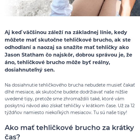
Aj keď väčšinou záleží na základnej línie, kedy
môžete mať skutočne tehličkové brucho, ak ste
odhodlaní a naozaj sa snažíte mať tehličky ako
Jason Statham čo najskôr, dobrou správou je, že
áno, tehličkové brucho môže byť reálny,
dosiahnuteľný sen.
Na dosiahnutie tehličkového brucha nebudete musieť čakať
dlhé mesiace, ak skutočne budete dodržiavať naše nižšie
uvedené tipy, pretože sme zhromaždili také, ktoré vám
poskytnú návod ako získať tehličky v krátkom čase. Už za 12
týždňov namiesto niekoľkých mesiacov. Tu sú naše tipy!
Ako mať tehličkové brucho za krátky
čas?