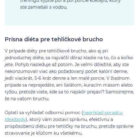
tréningu vypite pol a pol porcie koktejlu, ktorý
ste zamiešali s vodou.
Prísna diéta pre tehličkové brucho
V prípade diéty pre tehličkové brucho, ako aj pri
jednoduchej diéte, sa najväčší dôraz kladie na to, čo a koľko
jete. Pohyb nasleduje až potom. Je veľmi dôležité, aby ste
nekonzumovali viac ako požadovaný počet kalórií denne,
jedli viackrát, 5-6 krát denne a len malé porcie. V žiadnom
prípade sa neprejedáte, ani šalátom, kuracím mäsom alebo
ryžou, pretože viete, kde sa to najskôr prejaví? Samozrejme,
že na vašom bruchu.
Oplatí sa vyhľadať odbornú pomoc (
napríklad poradcu
Idealbody
), ktorý vám zostaví správnu, efektívnu a
prispôsobenú diétu pre tehličky na bruchu, pretože správne
stravovanie je kľúčom ku všetkému.