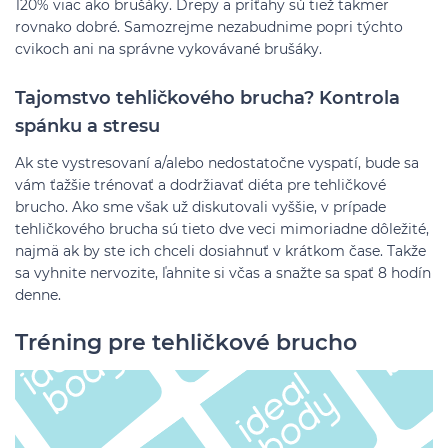
120% viac ako brušáky. Drepy a príťahy sú tiež takmer
rovnako dobré. Samozrejme nezabudnime popri týchto
cvikoch ani na správne vykovávané brušáky.
Tajomstvo tehličkového brucha? Kontrola
spánku a stresu
Ak ste vystresovaní a/alebo nedostatočne vyspatí, bude sa
vám ťažšie trénovať a dodržiavať diéta pre tehličkové
brucho. Ako sme však už diskutovali vyššie, v prípade
tehličkového brucha sú tieto dve veci mimoriadne dôležité,
najmä ak by ste ich chceli dosiahnuť v krátkom čase. Takže
sa vyhnite nervozite, ľahnite si včas a snažte sa spať 8 hodín
denne.
Tréning pre tehličkové brucho