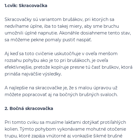
1.cvik: Skracovačka
Skracovačky sú variantom brušákov, pri ktorých sa
nedvíhame úplne, iba to takej miery, aby sme bruchu
umožnili úplné napnutie. Akonáhle dosiahneme tento stav,
sa môžeme pekne pomaly pustiť naspäť.
Aj keď sa toto cvičenie uskutočňuje v oveľa menšom
rozsahu pohybu ako je to pri brušákoch, je oveľa
efektívnejšie, pretože kopíruje presne tú časť bruškov, ktorá
prináša najväčšie výsledky.
A najlepšie na skracovačke je, že s malou úpravou už
môžete popracovať aj na bočných brušných svaloch.
2. Bočná skracovačka
Pri tomto cviku sa musíme lakťami dotýkať protiľahlých
kolien. Týmto pohybom vykonávame mohutné otočenie
trupu, ktoré zapája vnútorné aj vonkajšie šikmé brušné