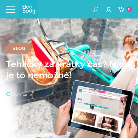
0
BLOG
Tehličky za krátky čas? Nie
je to nemožné!
na čítanie