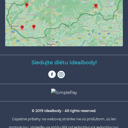
Sledujte diétu Idealbody!
© 2019 Idealbody - All rights reserved.
Úspešné príbehy na webovej stránke nie sú prísľubom, sú len
motiváciou. Výsledky sa môžu líšiť od jednotlivca k jednotlivcovi.