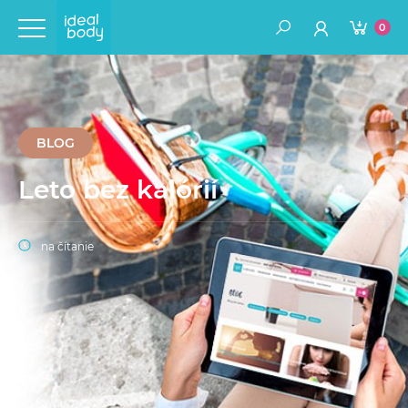
0
BLOG
Leto bez kalórií
na čítanie