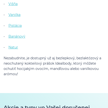
•
Višňa
•
Vanilka
•
Pistácia
•
Banánový
•
Natur
Nezabudnite, je dostupný už aj bezlepkový, bezlaktózový a
neochutený kokteilový prášok Idealbody, ktorý môžete
ochutiť hocijakým ovocím, mandľovou alebo vanilkovou
arómou!
Akcie a typy vo Vašej doručenej