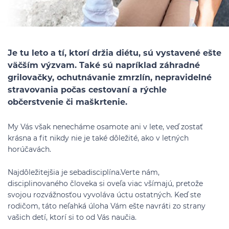
Je tu leto a tí, ktorí držia diétu, sú vystavené ešte
väčším výzvam. Také sú napríklad záhradné
grilovačky, ochutnávanie zmrzlín, nepravidelné
stravovania počas cestovaní a rýchle
občerstvenie či maškrtenie.
My Vás však nenecháme osamote ani v lete, veď zostať
krásna a fit nikdy nie je také dôležité, ako v letných
horúčavách.
Najdôležitejšia je sebadisciplína.Verte nám,
disciplinovaného človeka si oveľa viac všímajú, pretože
svojou rozvážnosťou vyvoláva úctu ostatných. Keď ste
rodičom, táto neľahká úloha Vám ešte navráti zo strany
vašich detí, ktorí si to od Vás naučia.