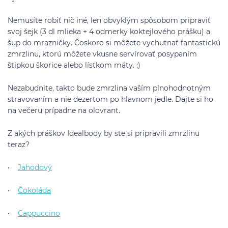
Nemusíte robiť nič iné, len obvyklým spôsobom pripraviť
svoj šejk (3 dl mlieka + 4 odmerky koktejlového prášku) a
šup do mrazničky. Čoskoro si môžete vychutnať fantastickú
zmrzlinu, ktorú môžete vkusne servírovať posypaním
štipkou škorice alebo lístkom mäty. ;)
Nezabudnite, takto bude zmrzlina vaším plnohodnotným
stravovaním a nie dezertom po hlavnom jedle. Dajte si ho
na večeru prípadne na olovrant.
Z akých práškov Idealbody by ste si pripravili zmrzlinu
teraz?
•
Jahodový
•
Čokoláda
•
Cappuccino