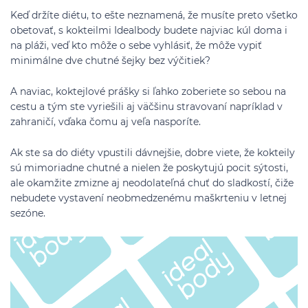
Keď držíte diétu, to ešte neznamená, že musíte preto všetko
obetovať, s kokteilmi Idealbody budete najviac kúl doma i
na pláži, veď kto môže o sebe vyhlásiť, že môže vypiť
minimálne dve chutné šejky bez výčitiek?
A naviac, koktejlové prášky si ľahko zoberiete so sebou na
cestu a tým ste vyriešili aj väčšinu stravovaní napríklad v
zahraničí, vďaka čomu aj veľa nasporíte.
Ak ste sa do diéty vpustili dávnejšie, dobre viete, že kokteily
sú mimoriadne chutné a nielen že poskytujú pocit sýtosti,
ale okamžite zmizne aj neodolateľná chuť do sladkostí, čiže
nebudete vystavení neobmedzenému maškrteniu v letnej
sezóne.