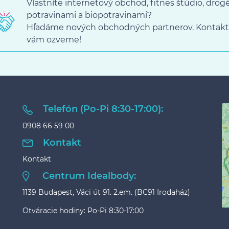
Vlastníte internetový obchod, fitnes štúdio, dro
potravinami a biopotravinami?
Hľadáme nových obchodných partnerov. Kontakt
vám ozveme!
Telefón (Po-Pi 8:30-17:00):
0908 66 59 00
Kontakt
Kontakt
Centrum Idealbody:
1139 Budapest, Váci út 91. 2.em. (BC91 Irodaház)
Otváracie hodiny: Po-Pi 8:30-17:00