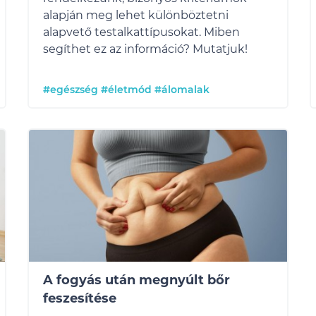
alapján meg lehet különböztetni
alapvető testalkattípusokat. Miben
segíthet ez az információ? Mutatjuk!
#egészség
#életmód
#álomalak
A fogyás után megnyúlt bőr
feszesítése