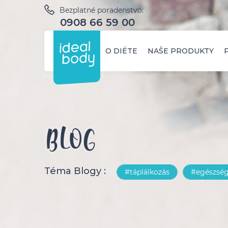
Bezplatné poradenstvo:
0908 66 59 00
O DIÉTE
NAŠE PRODUKTY
BLOG
Téma Blogy :
#táplálkozás
#egészsé