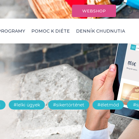
A
WEBSHOP
PROGRAMY
POMOC K DIÉTE
DENNÍK CHUDNUTIA
g
#lelki ügyek
#sikertörténet
#életmód
#s