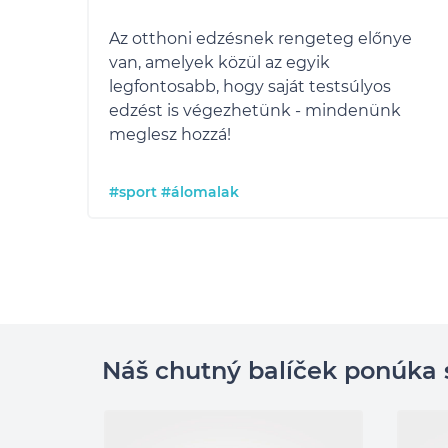
Az otthoni edzésnek rengeteg előnye
van, amelyek közül az egyik
legfontosabb, hogy saját testsúlyos
edzést is végezhetünk - mindenünk
meglesz hozzá!
#sport
#álomalak
Náš chutný balíček ponúka 