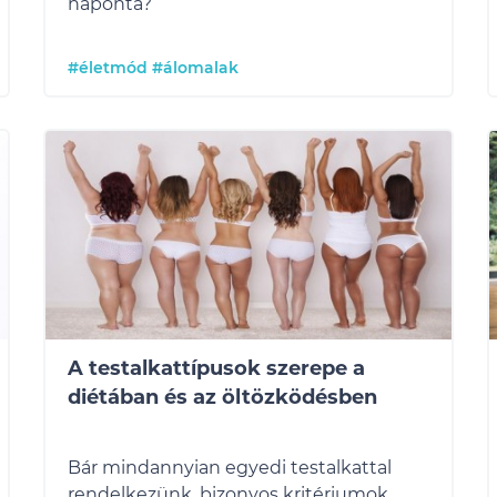
naponta?
#életmód
#álomalak
A testalkattípusok szerepe a
diétában és az öltözködésben
Bár mindannyian egyedi testalkattal
rendelkezünk, bizonyos kritériumok