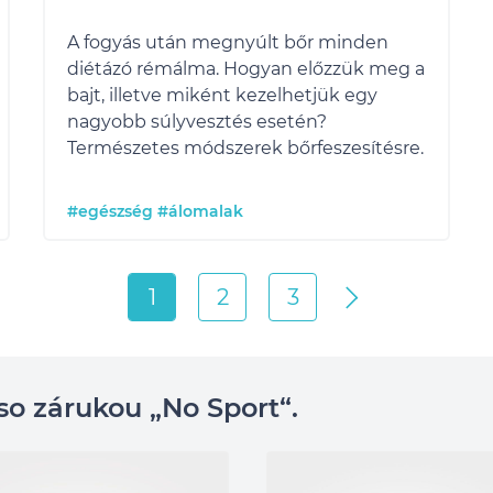
A fogyás után megnyúlt bőr minden
diétázó rémálma. Hogyan előzzük meg a
bajt, illetve miként kezelhetjük egy
nagyobb súlyvesztés esetén?
Természetes módszerek bőrfeszesítésre.
#egészség
#álomalak
1
2
3
so zárukou „No Sport“.