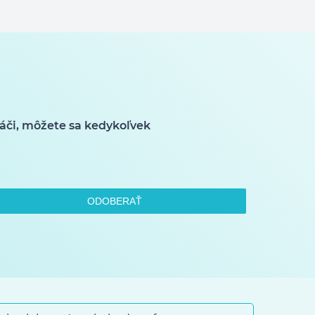
áči, môžete sa kedykoľvek
ODOBERAŤ