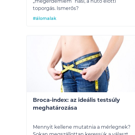
„megérdemlem” nasi, a hűtő előtti
toporgás. Ismerős?
#álomalak
Broca-index: az ideális testsúly
meghatározása
Mennyit kellene mutatnia a mérlegnek?
Sokan megszállottan keressük a választ