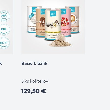
nk
Basic L balík
5 ks kokteilov
129,50 €