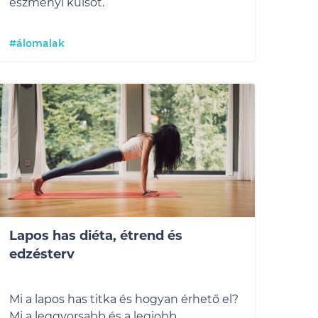
eszményi külsőt.
#álomalak
Lapos has diéta, étrend és
edzésterv
Mi a lapos has titka és hogyan érhető el?
Mi a leggyorsabb és a legjobb