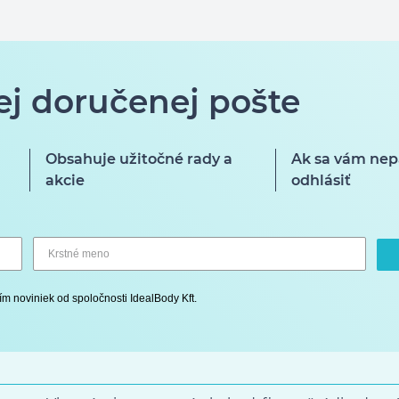
ej doručenej pošte
Obsahuje užitočné rady a
Ak sa vám nep
akcie
odhlásiť
ím noviniek od spoločnosti IdealBody Kft.