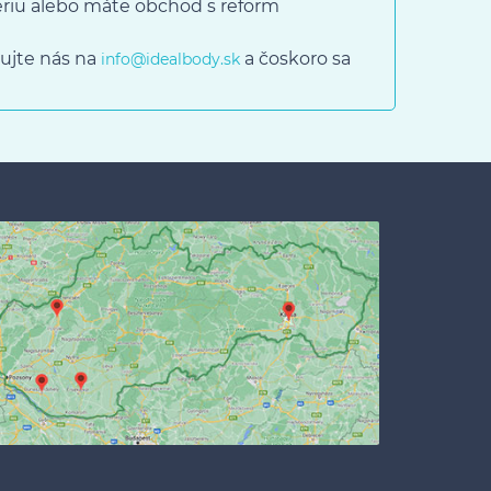
gériu alebo máte obchod s reform
ujte nás na
a čoskoro sa
info@idealbody.sk