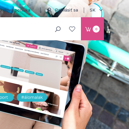
kciová ponuka
Prihlásiť sa
SK
0
port
#álomalak