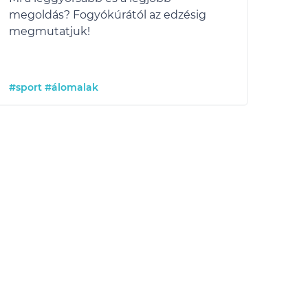
megoldás? Fogyókúrától az edzésig
megmutatjuk!
#sport
#álomalak