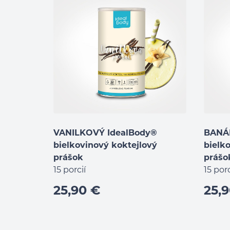
VANILKOVÝ IdealBody®
BANÁ
bielkovinový koktejlový
bielk
prášok
prášo
15 porcií
15 po
25,90 €
25,