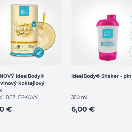
NOVÝ IdealBody®
IdealBody® Shaker - pi
ovinový koktejlový
k
rcií, BEZLEPKOVÝ
350 ml
90 €
6,00 €