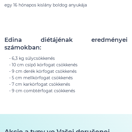
egy 16 hónapos kislány boldog anyukája
Edina diétájénak eredményei
számokban:
- 6,3 kg súlycsökkenés
- 10 cm csípő körfogat csökkenés
- 9 cm derék körfogat csökkenés
- 5 cm mellkörfogat csökkenés
- 7 cm karkörfogat csökkenés
- 9 cm combtérfogat csökkenés
Akcie a typy vo Vašej doručenej