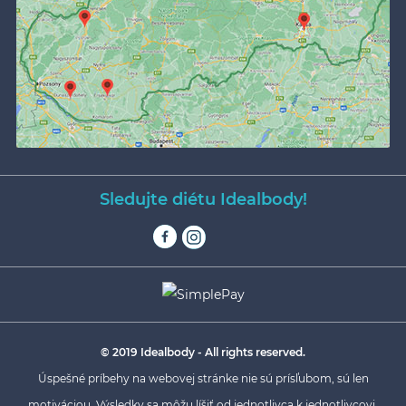
Sledujte diétu Idealbody!
© 2019 Idealbody - All rights reserved.
Úspešné príbehy na webovej stránke nie sú prísľubom, sú len
motiváciou. Výsledky sa môžu líšiť od jednotlivca k jednotlivcovi.