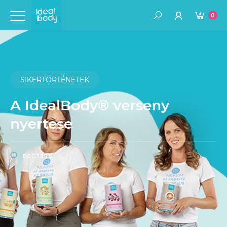
0
SIKERTÖRTÉNETEK
A IdealBody® verseny
nyertese
na čítanie