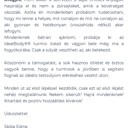
használja el és nem a zsírsejteket, amik a kövérséget
okozzák. Azóta én mindenkiben próbálom tudatosítani,
hogy mi lenne a helyes, mit csináljon és mit ne csináljon az,
aki gyorsan és hatékonyan (visszahízás nélkül) akar
lefogyni.
Mindenkinek bátran ajánlom, próbálja ki az
IdealBody®
®
turmix italait és vágjon bele még ma a
fogyókúrába. Csak a súlyát veszítheti az, aki belekezd.
Köszönöm a támogatást, a sok hasznos ötletet és biztos
vagyok benne, hogy a turmixok a jövőben is segíteni
fognak az ideális testsúlyom eléréséhez vezető úton.
Minden út az első lépéssel kezdődik, csak ezt az első lépést
nehéz megtalálnunk. Nekem sikerült! Hajrá mindenkinek!
Kitartást és pozitív hozzáállást kívánok!
Üdvözlettel:
Skiba Edina