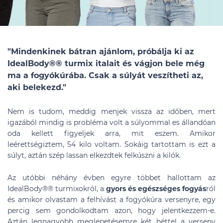
"Mindenkinek bátran ajánlom, próbálja ki az
IdealBody®
®
turmix italait és vágjon bele még
ma a fogyókúrába. Csak a súlyát veszítheti az,
aki belekezd."
Nem is tudom, meddig menjek vissza az időben, mert
igazából mindig is probléma volt a súlyommal es állandóan
oda kellett figyeljek arra, mit eszem. Amikor
leérettségiztem, 54 kilo voltam. Sokáig tartottam is ezt a
súlyt, aztán szép lassan elkezdtek felkúszni a kilók.
Az utóbbi néhány évben egyre többet hallottam az
IdealBody®
®
turmixokról, a
gyors és egészséges fogyás
ról
és amikor olvastam a felhívást a fogyókúra versenyre, egy
percig sem gondolkodtam azon, hogy jelentkezzem-e.
Aztán legnagyobb meglepetésemre két héttel a verseny