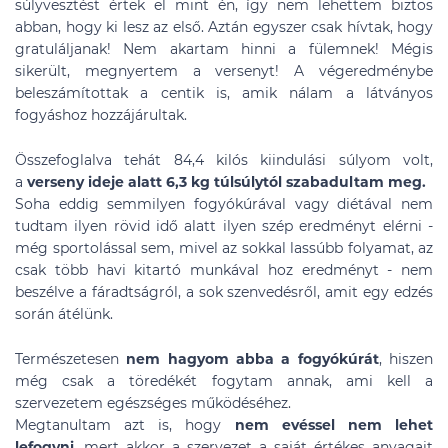
súlyvesztést értek el mint én, így nem lehettem biztos
abban, hogy ki lesz az első. Aztán egyszer csak hívtak, hogy
gratuláljanak! Nem akartam hinni a fülemnek! Mégis
sikerült, megnyertem a versenyt! A végeredménybe
beleszámítottak a centik is, amik nálam a látványos
fogyáshoz hozzájárultak.
Összefoglalva tehát 84,4 kilós kiindulási súlyom volt,
a
verseny ideje alatt 6,3 kg túlsúlytól szabadultam meg.
Soha eddig semmilyen fogyókúrával vagy diétával nem
tudtam ilyen rövid idő alatt ilyen szép eredményt elérni -
még sportolással sem, mivel az sokkal lassúbb folyamat, az
csak több havi kitartó munkával hoz eredményt - nem
beszélve a fáradtságról, a sok szenvedésről, amit egy edzés
során átélünk.
Természetesen
nem hagyom abba a fogyókúrát
, hiszen
még csak a töredékét fogytam annak, ami kell a
szervezetem egészséges működéséhez.
Megtanultam azt is, hogy
nem evéssel nem lehet
lefogyni
, mert akkor a szervezet a saját értékes anyagait