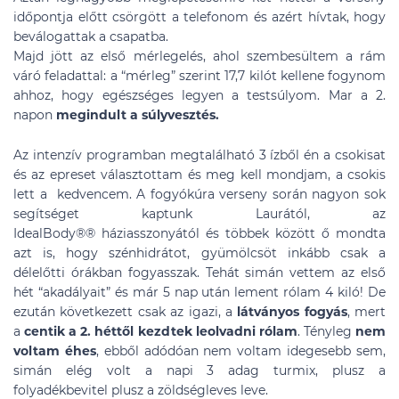
időpontja előtt csörgött a telefonom és azért hívtak, hogy
beválogattak a csapatba.
Majd jött az első mérlegelés, ahol szembesültem a rám
váró feladattal: a “mérleg” szerint 17,7 kilót kellene fogynom
ahhoz, hogy egészséges legyen a testsúlyom. Mar a 2.
napon
megindult a súlyvesztés.
Az intenzív programban megtalálható 3 ízből én a csokisat
és az epreset választottam és meg kell mondjam, a csokis
lett a kedvencem. A fogyókúra verseny során nagyon sok
segítséget kaptunk Laurától, az
IdealBody®
®
háziasszonyától és többek között ő mondta
azt is, hogy szénhidrátot, gyümölcsöt inkább csak a
délelőtti órákban fogyasszak. Tehát simán vettem az első
hét “akadályait” és már 5 nap után lement rólam 4 kiló! De
ezután következett csak az igazi, a
látványos fogyás
, mert
a
centik a 2. héttől kezdtek leolvadni rólam
. Tényleg
nem
voltam éhes
, ebből adódóan nem voltam idegesebb sem,
simán elég volt a napi 3 adag turmix, plusz a
folyadékbevitel plusz a zöldségleves leve.