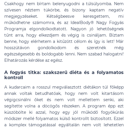
Csakhogy nem bírtam belenyugodni a túlsúlyomba. Nem
szívesen néztem tükörbe, és bizony kaptam negatív
megjegyzéseket. Kétségbeesve keresgettem, mi
működhetne számomra, és az IdealBody® Nagy Fogyás
Programja elgondolkodtatott. Nagyon jó lehetőségnek
tűnt arra, hogy elkezdjem és végig is csináljam. Bíztam
benne, hogy elérhetem a kitűzött célom és így is lett! Már
hosszútávon gondolkodom és szeretnék még
egészségesebb és boldogabb lenni. Nem szabad halogatni!
Elhatározás kérdése az egész.
A fogyás titka: szakszerű diéta és a folyamatos
kontroll
A kudarcaim a rosszul megválasztott diétákon túl főképp
annak voltak betudhatóak, hogy nem volt kitartásom
végigcsinálni őket és nem volt mellettem senki, aki
segítette volna a döcögős részeken. A program épp ezt
küszöbölte ki azzal, hogy egy jól működő fogyókúrás
módszer mellé folyamatos külső kontrollt biztosított. Ezzel
a komplex támogatással egyáltalán nem volt lehetetlen