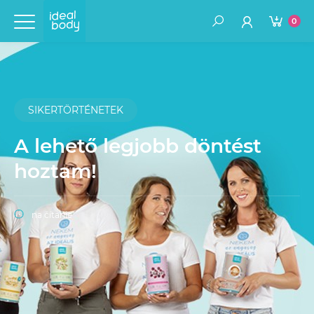
0
SIKERTÖRTÉNETEK
A lehető legjobb döntést
hoztam!
na čítanie