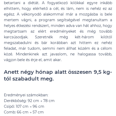
betartani a diétát. A fogyatkozó kilókkal egyre inkább
elhittem, hogy elérhető a cél, és lám, nem is nehéz ez az
egész. A vékonyodó alakommal már a mozgásba is bele
mertem vágni, a program segítségével megtanultam a
helyes étkezési rendszert, minden adva van hát ahhoz, hogy
megtartsam az elért eredményeket és még tovább
karcsúsodjak. Szeretnék még két-három kilótól
megszabadulni és bár korábban azt hittem ez nehéz
feladat, már tudom, semmi nem állhat közém és a célom
közé. Mindenkinek azt javaslom, ne halogassa tovább,
vágjon bele és érje el, amit akar.
Anett négy hónap alatt összesen 9,5 kg-
tól szabadult meg.
Eredményei számokban:
Derékbőség: 92 cm → 78 cm
Csípő: 107 cm → 96 cm
Comb: 66 cm → 57 cm