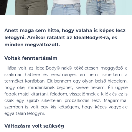
Anett maga sem hitte, hogy valaha is képes lesz
lefogyni. Amikor rátalált az IdealBody®-ra, és
minden megváltozott.
Voltak fenntartásaim
Hiába volt az IdealBody®-nak® tökéletesen meggyőző a
szakmai háttere és eredményei, én nem ismertem a
terméket korábban. Élt bennem egy olyan belső hiedelem,
hogy oké, mindenkinek bejöhet, kivéve nekem. Én úgyse
fogok majd kitartani, feladom, visszajönnek a kilók és ez is
csak egy újabb sikertelen próbálkozás lesz. Magammal
szemben is volt egy kis kétségem, hogy képes vagyok-e
egyáltalán lefogyni.
Változásra volt szükség