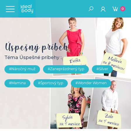
0
Úspešný príbeh
Téma Úspešné príbehy :
#Náročný muž
#Zaneprázdnený typ
#Silver
#Mamina
#Športový typ
#Wonder Women