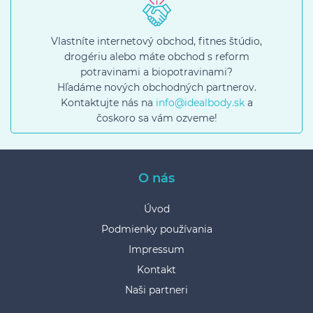
Vlastníte internetový obchod, fitnes štúdio,
drogériu alebo máte obchod s reform
potravinami a biopotravinami?
Hľadáme nových obchodných partnerov.
Kontaktujte nás na
info@idealbody.sk
a
čoskoro sa vám ozveme!
O nás
Úvod
Podmienky používania
Impressum
Kontakt
Naši partneri