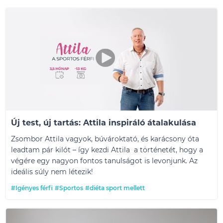
Új test, új tartás: Attila inspiráló átalakulása
Zsombor Attila vagyok, búvároktató, és karácsony óta
leadtam pár kilót – így kezdi Attila a történetét, hogy a
végére egy nagyon fontos tanulságot is levonjunk. Az
ideális súly nem létezik!
#Igényes férfi
#Sportos
#diéta sport mellett