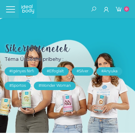
0
Sikertörténetek
Téma Úspešné príbehy :
#Igényes férfi
#Elfoglalt
#Silver
#Anyuka
#Sportos
#Wonder Woman