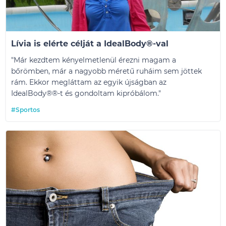
Lívia is elérte célját a IdealBody®-val
"Már kezdtem kényelmetlenül érezni magam a
bőrömben, már a nagyobb méretű ruháim sem jöttek
rám. Ekkor megláttam az egyik újságban az
IdealBody®
®
-t és gondoltam kipróbálom."
#Sportos