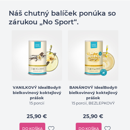
Náš chutný balíček ponúka so
zárukou „No Sport“.
VANILKOVÝ IdealBody®
BANÁNOVÝ IdealBody®
bielkovinový koktejlový
bielkovinový koktejlový
prášok
prášok
15 porcií
15 porcií, BEZLEPKOVÝ
25,90 €
25,90 €
DO KOŠÍKA
DO KOŠÍKA