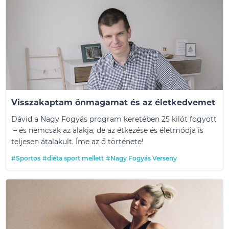
Visszakaptam önmagamat és az életkedvemet
Dávid a Nagy Fogyás program keretében 25 kilót fogyott
– és nemcsak az alakja, de az étkezése és életmódja is
teljesen átalakult. Íme az ő története!
#Sportos
#diéta sport mellett
#Nagy Fogyás Verseny