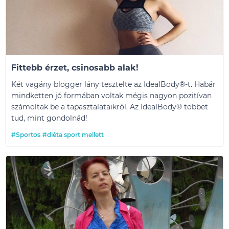
Fittebb érzet, csinosabb alak!
Két vagány blogger lány tesztelte az IdealBody®-t. Habár
mindketten jó formában voltak mégis nagyon pozitívan
számoltak be a tapasztalataikról. Az IdealBody® többet
tud, mint gondolnád!
#Sportos
#diéta sport mellett