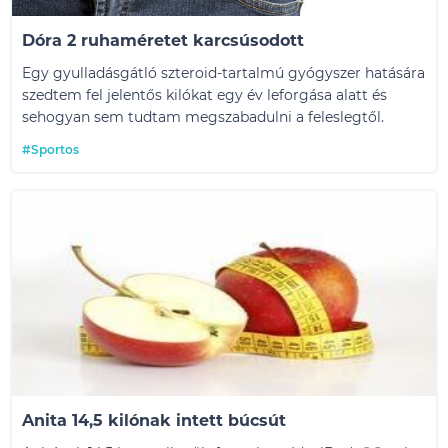
Dóra 2 ruhaméretet karcsúsodott
Egy gyulladásgátló szteroid-tartalmú gyógyszer hatására
szedtem fel jelentős kilókat egy év leforgása alatt és
sehogyan sem tudtam megszabadulni a feleslegtől.
#Sportos
Anita 14,5 kilónak intett búcsút