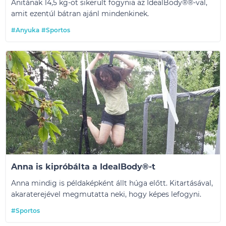
Anitának 14,5 kg-ot sikerült fogynia az IdealBody®
®
-val,
amit ezentúl bátran ajánl mindenkinek.
#Anyuka
#Sportos
Anna is kipróbálta a IdealBody®-t
Anna mindig is példaképként állt húga előtt. Kitartásával,
akaraterejével megmutatta neki, hogy képes lefogyni.
#Sportos