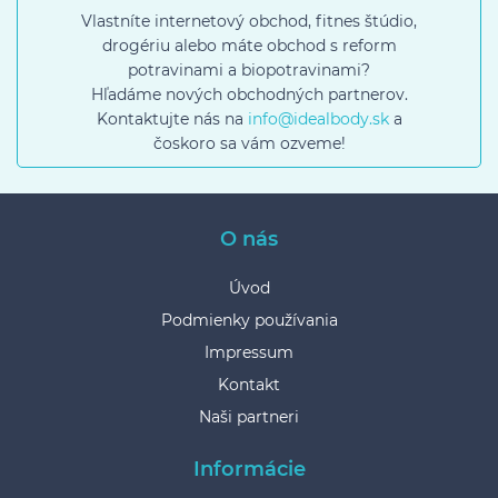
Vlastníte internetový obchod, fitnes štúdio,
drogériu alebo máte obchod s reform
potravinami a biopotravinami?
Hľadáme nových obchodných partnerov.
Kontaktujte nás na
info@idealbody.sk
a
čoskoro sa vám ozveme!
O nás
Úvod
Podmienky používania
Impressum
Kontakt
Naši partneri
Informácie