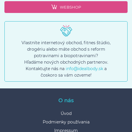
WEBSHOP
Vlastníte internetový obchod, fitnes štúdio,
drogériu alebo máte obchod s reform
potravinami a biopotravinami?
Hľadáme nových obchodných partnerov.
Kontaktujte nás na
info@idealbody.sk
a
čoskoro sa vám ozveme!
O nás
Úvod
Podmienky používania
Impressum