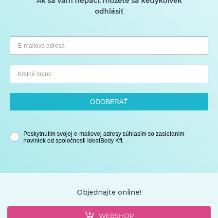
Ak sa vám nepáči, môžete sa kedykoľvek
odhlásiť
ODOBERAŤ
Poskytnutím svojej e-mailovej adresy súhlasím so zasielaním
noviniek od spoločnosti IdealBody Kft.
Objednajte online!
WEBSHOP