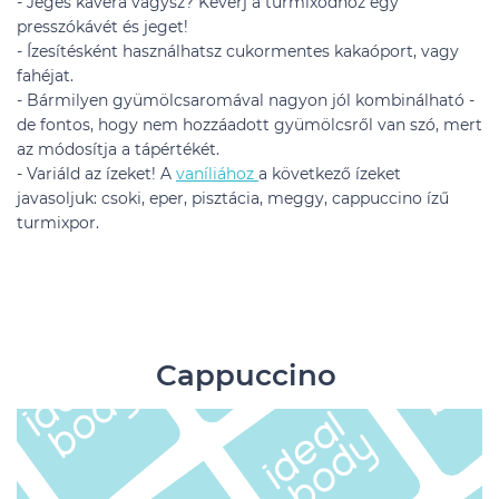
- Jeges kávéra vágysz? Keverj a turmixodhoz egy
presszókávét és jeget!
- Ízesítésként használhatsz cukormentes kakaóport, vagy
fahéjat.
- Bármilyen gyümölcsaromával nagyon jól kombinálható -
de fontos, hogy nem hozzáadott gyümölcsről van szó, mert
az módosítja a tápértékét.
- Variáld az ízeket! A
vaníliához
a következő ízeket
javasoljuk: csoki, eper, pisztácia, meggy, cappuccino ízű
turmixpor.
Cappuccino