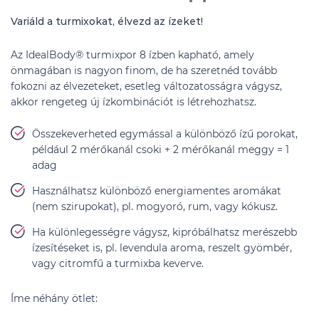
Variáld a turmixokat, élvezd az ízeket!
Az IdealBody® turmixpor 8 ízben kapható, amely
önmagában is nagyon finom, de ha szeretnéd tovább
fokozni az élvezeteket, esetleg változatosságra vágysz,
akkor rengeteg új ízkombinációt is létrehozhatsz.
Összekeverheted egymással a különböző ízű porokat,
például 2 mérőkanál csoki + 2 mérőkanál meggy = 1
adag
Használhatsz különböző energiamentes aromákat
(nem szirupokat), pl. mogyoró, rum, vagy kókusz.
Ha különlegességre vágysz, kipróbálhatsz merészebb
ízesítéseket is, pl. levendula aroma, reszelt gyömbér,
vagy citromfű a turmixba keverve.
Íme néhány ötlet: