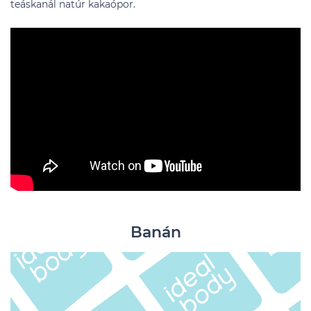
teáskanál natúr kakaópor.
Banán