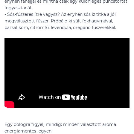
enyhén fahéjjal és mintha csak egy különleges puncstortát
fogyasztanál.
- Sós-fűszeres ízre vágysz? Az enyhén sós íz titka a jól
megválasztott fűszer. Próbáld ki sült fokhagymával,
bazsalikom, citromfű, levendula, oregánó fűszerekkel.
Egy dologra figyelj mindig: minden választott aroma
energiamentes legyen!