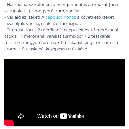
- Használhatsz különböző energiamentes aromákat (nem
szirupokat), pl. mogyoró, rum, vanília.
- Variáld az ízeket! A
cappuccinohoz
a következő ízeket
javasoljuk: vanília, csoki ízű turmixpor.
- Tiramisu torta: 2 mérőkanál cappuccinos + 1 mérőkanál
csokis + 1 mérőkanál vaníliás turmixpor + 2 teáskanál
tejszínes mogyoró aroma + 1 teáskanál kingston rum ízű
aroma + 5 teáskanál közepesen erős kávé.