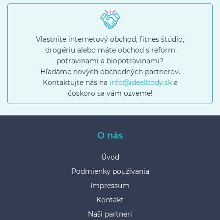
Vlastníte internetový obchod, fitnes štúdio,
drogériu alebo máte obchod s reform
potravinami a biopotravinami?
Hľadáme nových obchodných partnerov.
Kontaktujte nás na
info@idealbody.sk
a
čoskoro sa vám ozveme!
O nás
Úvod
Podmienky používania
Impressum
Kontakt
Naši partneri