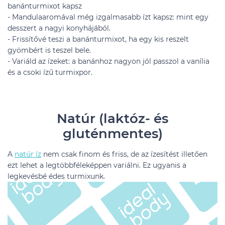
banánturmixot kapsz
- Mandulaaromával még izgalmasabb ízt kapsz: mint egy
desszert a nagyi konyhájából.
- Frissítővé teszi a banánturmixot, ha egy kis reszelt
gyömbért is teszel bele.
- Variáld az ízeket: a banánhoz nagyon jól passzol a vanília
és a csoki ízű turmixpor.
Natúr (laktóz- és
gluténmentes)
A
natúr íz
nem csak finom és friss, de az ízesítést illetően
ezt lehet a legtöbbféleképpen variálni. Ez ugyanis a
legkevésbé édes turmixunk.