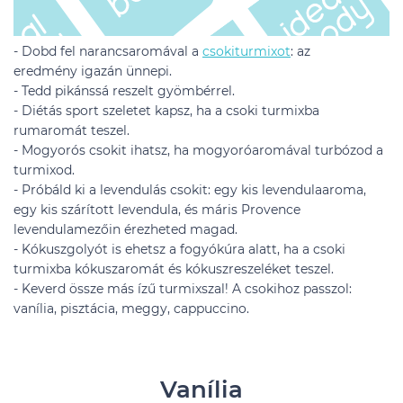
- Dobd fel narancsaromával a
csokiturmixot
: az
eredmény igazán ünnepi.
- Tedd pikánssá reszelt gyömbérrel.
- Diétás sport szeletet kapsz, ha a csoki turmixba
rumaromát teszel.
- Mogyorós csokit ihatsz, ha mogyoróaromával turbózod a
turmixod.
- Próbáld ki a levendulás csokit: egy kis levendulaaroma,
egy kis szárított levendula, és máris Provence
levendulamezőin érezheted magad.
- Kókuszgolyót is ehetsz a fogyókúra alatt, ha a csoki
turmixba kókuszaromát és kókuszreszeléket teszel.
- Keverd össze más ízű turmixszal! A csokihoz passzol:
vanília, pisztácia, meggy, cappuccino.
Vanília