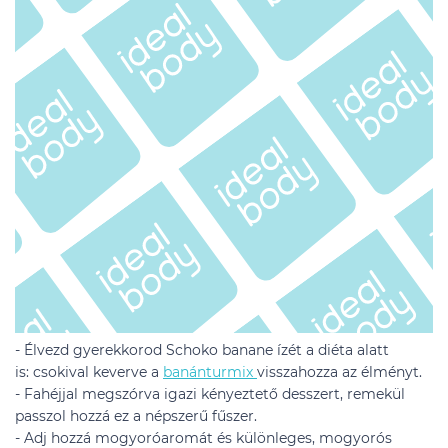
- Élvezd gyerekkorod Schoko banane ízét a diéta alatt
is: csokival keverve a
banánturmix
visszahozza az élményt.
- Fahéjjal megszórva igazi kényeztető desszert, remekül
passzol hozzá ez a népszerű fűszer.
- Adj hozzá mogyoróaromát és különleges, mogyorós