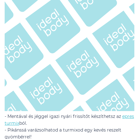
- Mentával és jéggel igazi nyári frissítőt készíthetsz az
epres
turmix
ból.
- Pikánssá varázsolhatod a turmixod egy kevés reszelt
gyömbérrel!