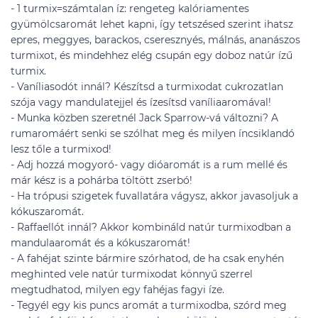
- 1 turmix=számtalan íz: rengeteg kalóriamentes
gyümölcsaromát lehet kapni, így tetszésed szerint ihatsz
epres, meggyes, barackos, cseresznyés, málnás, ananászos
turmixot, és mindehhez elég csupán egy doboz natúr ízű
turmix.
- Vaníliasodót innál? Készítsd a turmixodat cukrozatlan
szója vagy mandulatejjel és ízesítsd vaníliaaromával!
- Munka közben szeretnél Jack Sparrow-vá változni? A
rumaromáért senki se szólhat meg és milyen íncsiklandó
lesz tőle a turmixod!
- Adj hozzá mogyoró- vagy dióaromát is a rum mellé és
már kész is a pohárba töltött zserbó!
- Ha trópusi szigetek fuvallatára vágysz, akkor javasoljuk a
kókuszaromát.
- Raffaellót innál? Akkor kombináld natúr turmixodban a
mandulaaromát és a kókuszaromát!
- A fahéjat szinte bármire szórhatod, de ha csak enyhén
meghinted vele natúr turmixodat könnyű szerrel
megtudhatod, milyen egy fahéjas fagyi íze.
- Tegyél egy kis puncs aromát a turmixodba, szórd meg