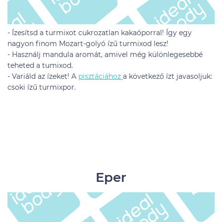
- Ízesítsd a turmixot cukrozatlan kakaóporral! Így egy
nagyon finom Mozart-golyó ízű turmixod lesz!
- Használj mandula aromát, amivel még különlegesebbé
teheted a tumixod.
- Variáld az ízeket! A
pisztáciához
a következő ízt javasoljuk:
csoki ízű turmixpor.
Eper