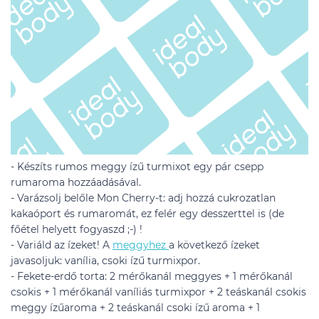
- Készíts rumos meggy ízű turmixot egy pár csepp
rumaroma hozzáadásával.
- Varázsolj belőle Mon Cherry-t: adj hozzá cukrozatlan
kakaóport és rumaromát, ez felér egy desszerttel is (de
főétel helyett fogyaszd ;-) !
- Variáld az ízeket! A
meggyhez
a következő ízeket
javasoljuk: vanília, csoki ízű turmixpor.
- Fekete-erdő torta: 2 mérőkanál meggyes + 1 mérőkanál
csokis + 1 mérőkanál vaníliás turmixpor + 2 teáskanál csokis
meggy ízűaroma + 2 teáskanál csoki ízű aroma + 1