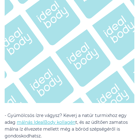
- Gyümölcsös ízre vágysz? Keverj a natúr turmixhoz egy
adag
málnás IdealBody kollagén
t, és az üdítően zamatos
málna íz élvezete mellett még a bőröd szépségéről is
gondoskodhatsz.