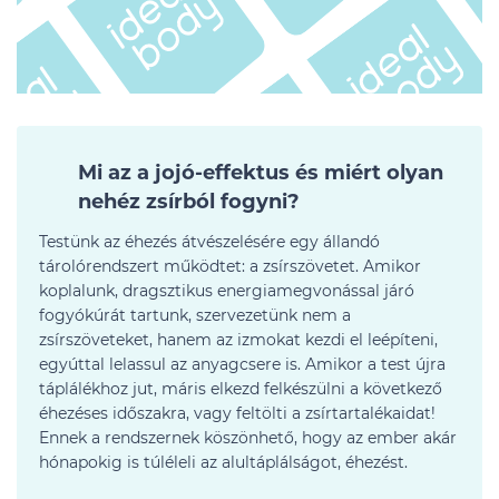
Mi az a jojó-effektus és miért olyan
nehéz zsírból fogyni?
Testünk az éhezés átvészelésére egy állandó
tárolórendszert működtet: a zsírszövetet. Amikor
koplalunk, dragsztikus energiamegvonással járó
fogyókúrát tartunk, szervezetünk nem a
zsírszöveteket, hanem az izmokat kezdi el leépíteni,
egyúttal lelassul az anyagcsere is. Amikor a test újra
táplálékhoz jut, máris elkezd felkészülni a következő
éhezéses időszakra, vagy feltölti a zsírtartalékaidat!
Ennek a rendszernek köszönhető, hogy az ember akár
hónapokig is túléleli az alultáplálságot, éhezést.