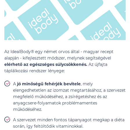
Az IdealBody® egy német orvos által - magyar recept
alapján - kifejlesztett módszer, melynek segítségével
elérhető az egészséges súlycsökkenés.
Az újfajta
táplálkozási rendszer lényege:
A
jó minőségű fehérjék bevitele
, mely
elengedhetetlen az izomzat megtartásához, a szervezet
megfelelő működéséhez, a zsírégetéshez és az
anyagcsere-folyamatok problémamentes
működéséhez.
A szervezet minden fontos tápanyagot megkap a diéta
során, így feltöltődik vitaminokkal.