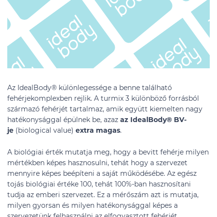
Az IdealBody® különlegessége a benne található
fehérjekomplexben rejlik. A turmix 3 különböző forrásból
származó fehérjét tartalmaz, amik együtt kiemelten nagy
hatékonysággal épülnek be, azaz
az IdealBody® BV-
je
(biological value)
extra magas
.
A biológiai érték mutatja meg, hogy a bevitt fehérje milyen
mértékben képes hasznosulni, tehát hogy a szervezet
mennyire képes beépíteni a saját működésébe. Az egész
tojás biológiai értéke 100, tehát 100%-ban hasznosítani
tudja az emberi szervezet. Ez a mérőszám azt is mutatja,
milyen gyorsan és milyen hatékonysággal képes a
szervezetünk felhasználni az elfogyasztott fehérjét.