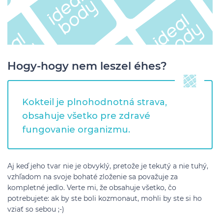
Hogy-hogy nem leszel éhes?
Kokteil je plnohodnotná strava,
obsahuje všetko pre zdravé
fungovanie organizmu.
Aj keď jeho tvar nie je obvyklý, pretože je tekutý a nie tuhý,
vzhľadom na svoje bohaté zloženie sa považuje za
kompletné jedlo. Verte mi, že obsahuje všetko, čo
potrebujete: ak by ste boli kozmonaut, mohli by ste si ho
vziať so sebou ;-)