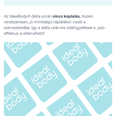
Az IdealBody® diéta során
nincs koplalás,
hiszen
rendszeresen, jó minőségű táplálékot viszel a
szervezetedbe, így a diéta után kis odafigyeléssel a jojó-
effektus is elkerülhető!