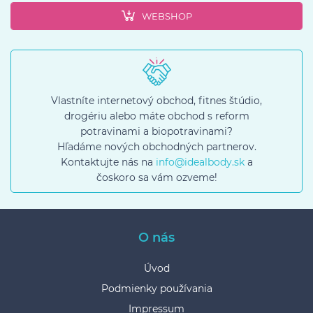
WEBSHOP
Vlastníte internetový obchod, fitnes štúdio,
drogériu alebo máte obchod s reform
potravinami a biopotravinami?
Hľadáme nových obchodných partnerov.
Kontaktujte nás na
info@idealbody.sk
a
čoskoro sa vám ozveme!
O nás
Úvod
Podmienky používania
Impressum