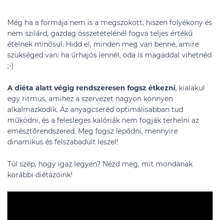
Még ha a formája nem is a megszokott, hiszen folyékony és
nem szilárd, gazdag összetételénél fogva teljes értékű
ételnek minősül. Hidd el, minden meg van benne, amire
szükséged van: ha űrhajós lennél, oda is magaddal vihetnéd
;-)
A diéta alatt végig rendszeresen fogsz étkezni
, kialakul
egy ritmus, amihez a szervezet nagyon könnyen
alkalmazkodik. Az anyagcseréd optimálisabban tud
működni, és a felesleges kalóriák nem fogják terhelni az
emésztőrendszered. Meg fogsz lepődni, mennyire
dinamikus és felszabadult leszel!
Túl szép, hogy igaz legyen? Nézd meg, mit mondanak
korábbi diétázóink!