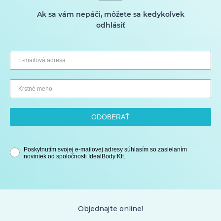
Ak sa vám nepáči, môžete sa kedykoľvek
odhlásiť
ODOBERAŤ
Poskytnutím svojej e-mailovej adresy súhlasím so zasielaním
noviniek od spoločnosti IdealBody Kft.
Objednajte online!