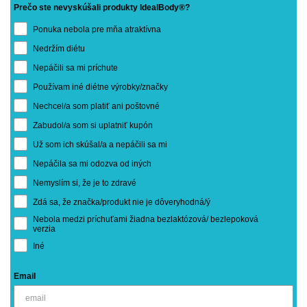
Prečo ste nevyskúšali produkty IdealBody®?
Ponuka nebola pre mňa atraktívna
Nedržím diétu
Nepáčili sa mi príchute
Používam iné diétne výrobky/značky
Nechcel/a som platiť ani poštovné
Zabudol/a som si uplatniť kupón
Už som ich skúšal/a a nepáčili sa mi
Nepáčila sa mi odozva od iných
Nemyslím si, že je to zdravé
Zdá sa, že značka/produkt nie je dôveryhodná/ý
Nebola medzi príchuťami žiadna bezlaktózová/ bezlepoková
verzia
Iné
Email