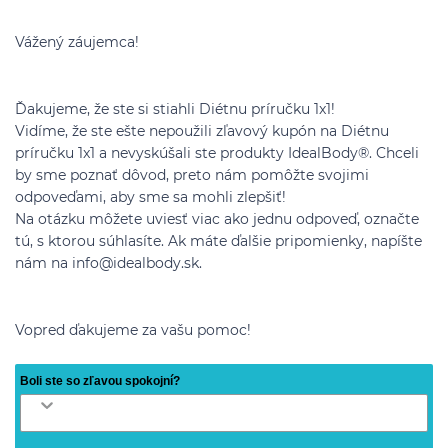
Vážený záujemca!
Ďakujeme, že ste si stiahli Diétnu príručku 1x1!
Vidíme, že ste ešte nepoužili zľavový kupón na Diétnu
príručku 1x1 a nevyskúšali ste produkty IdealBody®. Chceli
by sme poznať dôvod, preto nám pomôžte svojimi
odpoveďami, aby sme sa mohli zlepšiť!
Na otázku môžete uviesť viac ako jednu odpoveď, označte
tú, s ktorou súhlasíte. Ak máte ďalšie pripomienky, napíšte
nám na info@idealbody.sk.
Vopred ďakujeme za vašu pomoc!
Boli ste so zľavou spokojní?