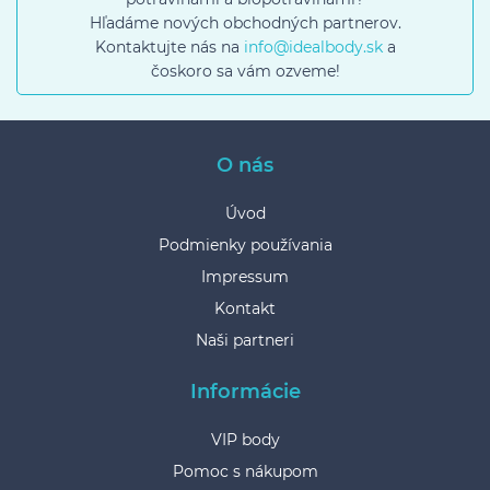
Hľadáme nových obchodných partnerov.
Kontaktujte nás na
info@idealbody.sk
a
čoskoro sa vám ozveme!
O nás
Úvod
Podmienky používania
Impressum
Kontakt
Naši partneri
Informácie
VIP body
Pomoc s nákupom